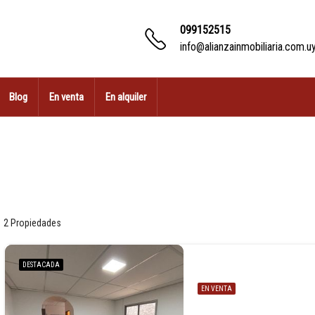
099152515
info@alianzainmobiliaria.com.u
Blog
En venta
En alquiler
2 Propiedades
DESTACADA
EN VENTA