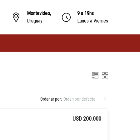
Montevideo,
9 a 19hs
y
Uruguay
Lunes a Viernes
Ordenar por:
Orden por defecto
USD 200.000