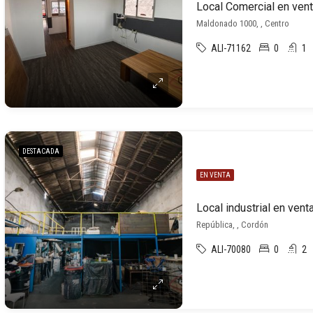
Local Comercial en ven
Maldonado 1000, , Centro
ALI-71162
0
1
DESTACADA
EN VENTA
Local industrial en ven
República, , Cordón
ALI-70080
0
2